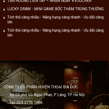
TẬN HƯỞNG LIỀN TAY – NHẬN NGAY #VOUCHER
LUCKY DRAW - MINI GAME BỐC THĂM TRÚNG THƯỞNG
Tích thẻ càng nhiều - Nâng hạng càng nhanh - Ưu đãi càng
lớn
Tích thẻ càng nhiều - Nâng hạng càng nhanh - Ưu đãi càng
lớn
CÔNG TY CỔ PHẦN HUYỀN THOẠI BIA ĐỨC
Số 04 phố Vũ Ngọc Phan, P. Láng, TP. Hà Nội
Tel: 024 3776 1666