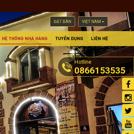
ĐẶT BÀN
VIỆT NAM
HỆ THỐNG NHÀ HÀNG
TUYỂN DỤNG
LIÊN HỆ
Hotline
0866153535