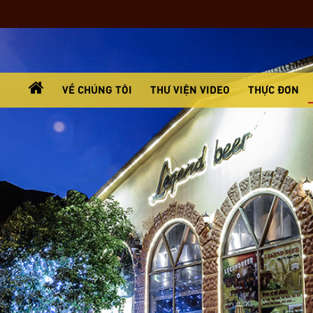
VỀ CHÚNG TÔI
THƯ VIỆN VIDEO
THỰC ĐƠN